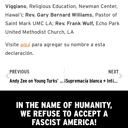
Viggiano
, Religious Education, Newman Center,
Hawai’i;
Rev. Gary Bernard Williams
, Pastor of
Saint Mark UMC LA;
Rev. Frank Wulf,
Echo Park
United Methodist Church, LA
Visite
aquí
para agregar su nombre a esta
declaración.​
PREVIOUS
NEXT
Andy Zee on Young Turks’ The Damage Report
¡Supremacía blanca + Intimidación de votantes y Robo de votos = Fascismo! ¡Trump-Pence Fuera Ya! ¡A defender el derecho de votar!
IN THE NAME OF HUMANITY,
WE
REFUSE TO ACCEPT
A
FASCIST AMERICA!