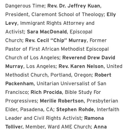
Dangerous Time;
Rev. Dr. Jeffrey Kuan
,
President, Claremont School of Theology;
Elly
Levy
, Immigrant Rights Attorney and
Activist;
Sara MacDonald
, Episcopal
Church;
Rev. Cecil “Chip” Murray
, Former
Pastor of First African Methodist Episcopal
Church of Los Angeles;
Reverend Drew David
Murray
, Los Angeles;
Rev. Karen Nelson
, United
Methodist Church, Portland, Oregon;
Robert
Packenham
, Unitarian Universalist of San
Francisco;
Rich Procida
, Bible Study For
Progressives;
Merilie Robertson
, Presbyterian
Elder, Pasadena, CA;
Stephen Rohde
, Interfaith
Leader and Civil Rights Activist;
Ramona
Tollive
r, Member, Ward AME Church;
Anna