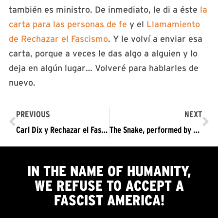
también es ministro. De inmediato, le di a éste
la
carta para las personas de fe
y el
Llamamiento
de Rechazar el Fascismo
. Y le volví a enviar esa
carta, porque a veces le das algo a alguien y lo
deja en algún lugar… Volveré para hablarles de
nuevo.
PREVIOUS
NEXT
Carl Dix y Rechazar el Fascismo se enfrentan a Jerry Jones, el dueño del equipo los Cowboys de Dallas de la Liga Nacional de Futbol Americano: “Hay que hincar una rodilla contra la supremacía blanca y expulsar a todo este régimen”
The Snake, performed by Maggie and Africa Brown to respond to Trump twisting the song’s meaning
IN THE NAME OF HUMANITY,
WE
REFUSE TO ACCEPT
A
FASCIST AMERICA!