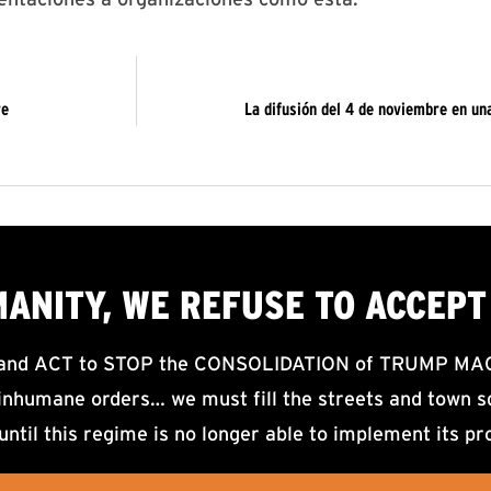
re
La difusión del 4 de noviembre en un
MANITY, WE
REFUSE TO ACCEPT
d ACT to STOP the CONSOLIDATION of TRUMP MAGA F
nhumane orders… we must fill the streets and town sq
until this regime is no longer able to implement its pr