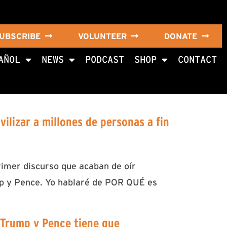
UBSCRIBE
VOLUNTEER
DONATE
AÑOL
NEWS
PODCAST
SHOP
CONTACT
ilizar a millones de personas a fin
rimer discurso que acaban de oír
mp y Pence. Yo hablaré de POR QUÉ es
 Trump y Pence tiene que