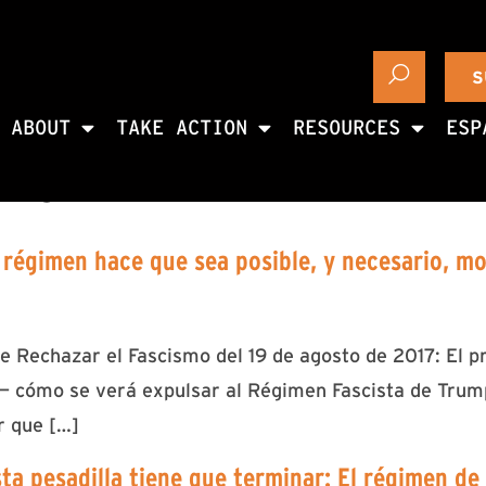
S
ABOUT
TAKE ACTION
RESOURCES
ESP
 2017
 régimen hace que sea posible, y necesario, mov
e Rechazar el Fascismo del 19 de agosto de 2017: El p
 — cómo se verá expulsar al Régimen Fascista de Tru
r que […]
ta pesadilla tiene que terminar: El régimen de