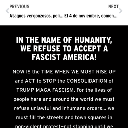
PREVIOUS
NEXT
Ataques vergonzosos, peligrosos y malos al Antifa
El 4 de noviembre, comenzamos: ¡Esta pesadilla tiene que terminar: El régimen de Trump y Pence tiene que MARCHARSE
IN THE NAME OF HUMANITY,
WE
REFUSE TO ACCEPT
A
FASCIST AMERICA!
NOW IS the TIME WHEN WE MUST RISE UP
and ACT to STOP the CONSOLIDATION of
TRUMP MAGA FASCISM. For the lives of
people here and around the world we must
refuse unlawful and inhumane orders… we
must fill the streets and town squares in
non-violent protest—not stopping until we