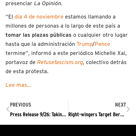
presenciar
La Opinión.
“El
día 4 de noviembre
estamos llamando a
millones de personas a lo largo de este país a
tomar las plazas públicas
o cualquier otro lugar
hasta que la administración
Trump
/
Pence
termine”, informó a este periódico Michelle Xai,
portavoz de
Refusefascism.org
, colectivo detrás
de esta protesta.
Lee mas…
PREVIOUS
NEXT
Press Release 9/26: Taking a Knee on LA Freeway – Trump/Pence Must Go
Right-wingers Target Berkeley’s Revolution Books